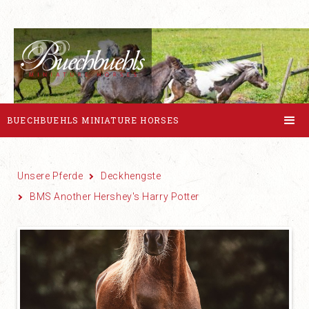
BUECHBUEHLS MINIATURE HORSES
Unsere Pferde
Deckhengste
BMS Another Hershey's Harry Potter