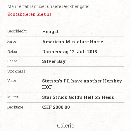
Mehr erfahren über unsere Deckhengste:
Kontaktieren Sie uns
Geschlecht
Hengst
Farbe
American Miniature Horse
Donnerstag
12
.
Juli
2018
Geburt
Rasse
Silver Bay
Stockmass
Vater
Stetson's I'll have another Hershey
HOF
Mutter
Star Struck Gold's Hell on Heels
CHF
2000.00
Decktaxe
Galerie